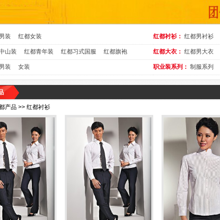
男装
红都女装
红都衬衫：
红都男衬衫
中山装
红都青年装
红都习式国服
红都旗袍
红都大衣：
红都男大衣
男装
女装
职业装系列：
制服系列
品
产品 >> 红都衬衫