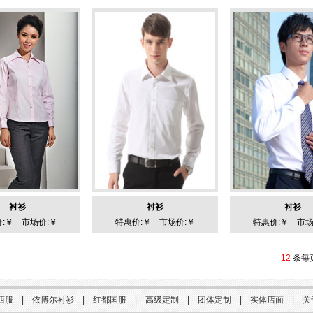
衬衫
衬衫
衬衫
:￥ 市场价:￥
特惠价:￥ 市场价:￥
特惠价:￥ 市场
12
条每
西服
|
依博尔衬衫
|
红都国服
|
高级定制
|
团体定制
|
实体店面
|
关