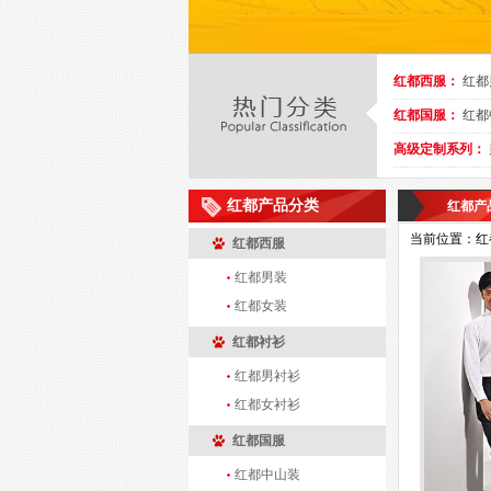
红都西服：
红都
红都国服：
红都
高级定制系列：
红都产品分类
红都产
当前位置：红都
红都西服
红都男装
红都女装
红都衬衫
红都男衬衫
红都女衬衫
红都国服
红都中山装