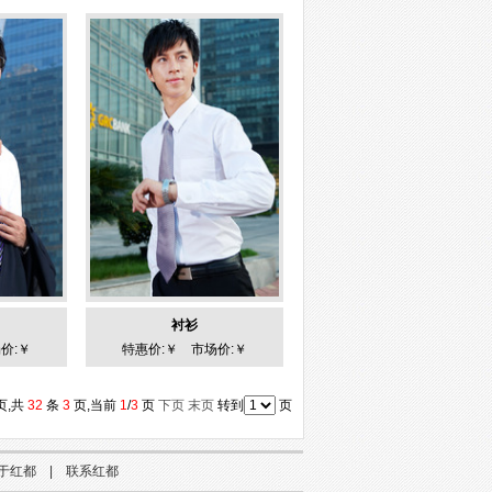
衬衫
价:￥
特惠价:￥ 市场价:￥
页,共
32
条
3
页,当前
1
/
3
页
下页
末页
转到
页
于红都
|
联系红都