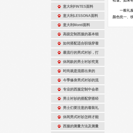
褶皱。如果
意大利FINTES面料
一般礼服都
意大利LESSONA面料
颜色统一、
意大利Monti面料
高级定制西服的基本细
如何搭配适合职场穿着
最流行的男式衬衫，打
休闲款的男士衬衫究竟
时尚就是混搭出来的
今季修身男式衬衫的流
专业的西服定制中会牵
男士衬衫的搭配穿搭经
男士们要注意的着装礼
休闲男式衬衫怎样才能
西服的测量方法及测量